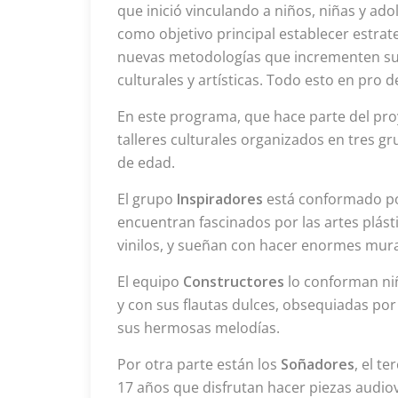
que inició vinculando a niños, niñas y ad
como objetivo principal establecer estrat
nuevas metodologías que incrementen su i
culturales y artísticas. Todo esto en pro d
En este programa, que hace parte del proy
talleres culturales organizados en tres g
de edad.
El grupo
Inspiradores
está conformado po
encuentran fascinados por las artes plásti
vinilos, y sueñan con hacer enormes mura
El equipo
Constructores
lo conforman niñ
y con sus flautas dulces, obsequiadas por
sus hermosas melodías.
Por otra parte están los
Soñadores
, el t
17 años que disfrutan hacer piezas audiovi