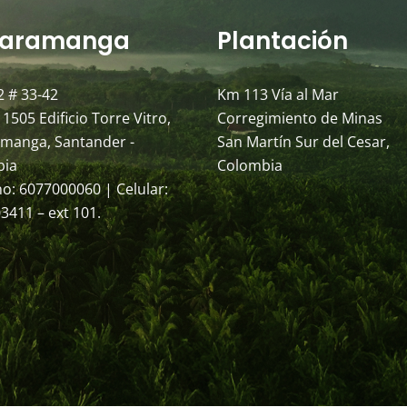
aramanga
Plantación
2 # 33-42
Km 113 Vía al Mar
 1505 Edificio Torre Vitro,
Corregimiento de Minas
manga, Santander -
San Martín Sur del Cesar,
bia
Colombia
no: 6077000060 | Celular:
3411 – ext 101.