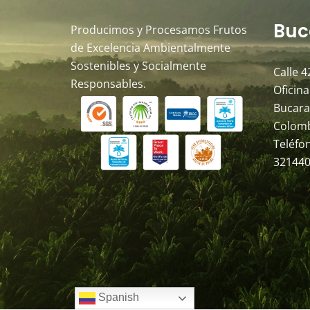
Buc
Producimos y Procesamos Frutos
de Excelencia Ambientalmente
Sostenibles y Socialmente
Calle 4
Responsables.
Oficina
Bucara
Colom
Teléfo
321440
Spanish