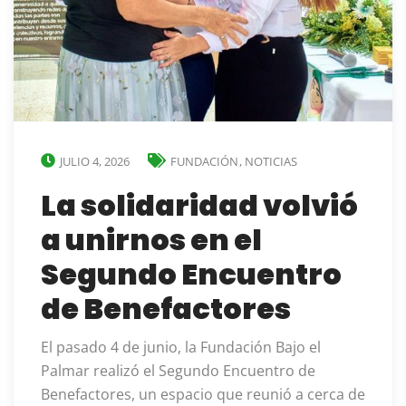
JULIO 4, 2026
FUNDACIÓN
,
NOTICIAS
La solidaridad volvió
a unirnos en el
Segundo Encuentro
de Benefactores
El pasado 4 de junio, la Fundación Bajo el
Palmar realizó el Segundo Encuentro de
Benefactores, un espacio que reunió a cerca de