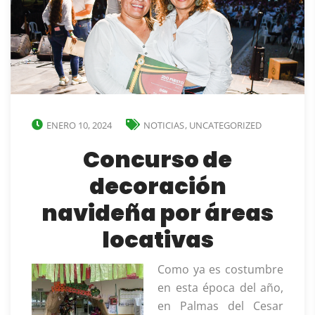
ENERO 10, 2024
NOTICIAS
,
UNCATEGORIZED
Concurso de
decoración
navideña por áreas
locativas
Como ya es costumbre
en esta época del año,
en Palmas del Cesar