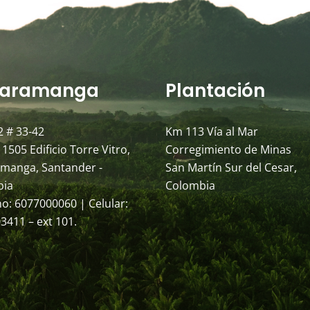
aramanga
Plantación
2 # 33-42
Km 113 Vía al Mar
 1505 Edificio Torre Vitro,
Corregimiento de Minas
manga, Santander -
San Martín Sur del Cesar,
bia
Colombia
no: 6077000060 | Celular:
3411 – ext 101.