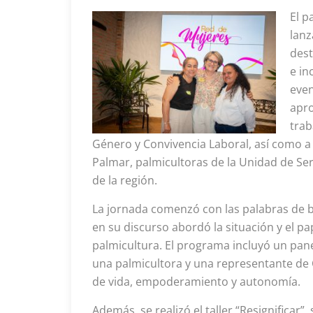
El p
lanz
dest
e in
even
apr
trab
Género y Convivencia Laboral, así como a
Palmar, palmicultoras de la Unidad de Ser
de la región.
La jornada comenzó con las palabras de b
en su discurso abordó la situación y el pap
palmicultura. El programa incluyó un pane
una palmicultora y una representante de 
de vida, empoderamiento y autonomía.
Además, se realizó el taller “Resignifica