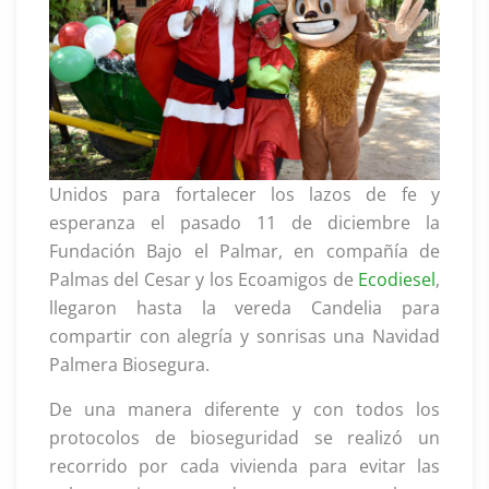
Unidos para fortalecer los lazos de fe y
esperanza el pasado 11 de diciembre la
Fundación Bajo el Palmar, en compañía de
Palmas del Cesar y los Ecoamigos de
Ecodiesel
,
llegaron hasta la vereda Candelia para
compartir con alegría y sonrisas una Navidad
Palmera Biosegura.
De una manera diferente y con todos los
protocolos de bioseguridad se realizó un
recorrido por cada vivienda para evitar las