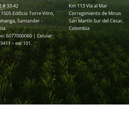
2 # 33-42
Km 113 Vía al Mar
 1505 Edificio Torre Vitro,
Corregimiento de Minas
manga, Santander -
San Martín Sur del Cesar,
bia
Colombia
no: 6077000060 | Celular:
3411 – ext 101.
2025 Palmas del Cesar -
ad