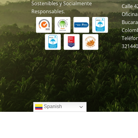
Sostenibles y Socialmente
Calle 4
Responsables.
Oficina
Bucara
Colom
Teléfo
321440
Spanish
Todos los derechos Reservados. Copyright © 
Bucaramanga - Colombia. Política de privacid