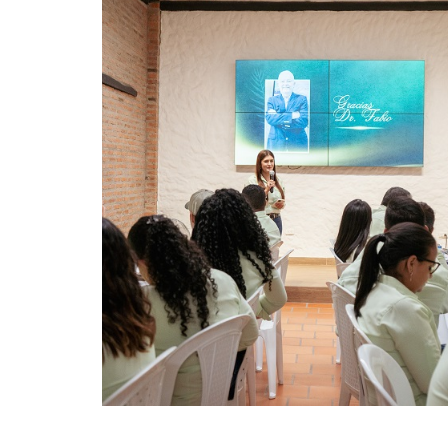
¡Nuestra fuerza colectiva
nos hace crecer! La USP
evoluciona a Dirección
Para seguir avanzando con paso firme y
responder con excelencia a las necesidades
del agro, Palmas del Cesar ha tomado una
decisión clave: la Unidad de Servicio al
Palmicultor da un paso importante y se
convierte en la Dirección de la Unidad de
Servicio al Palmicultor (USP).
Despedimos con gratitud