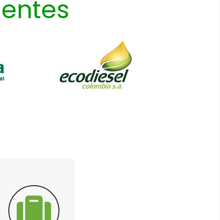
ientes
Palmas del Cesar fortalece
la cultura de prevención
vial mediante jornadas
prácticas
El Comité de Seguridad Vial avanza con su
despliegue de prevención a través del Plan
de Formación y Sensibilización, llevando a
cabo nuevas jornadas estratégicas en la
empresa. El pasado 18 de junio, la actividad
se desarrolló en Zona Centro, dirigida al
personal que cuenta con rodamiento,
mientras que el 24 de junio se realizó en El
Labrador, enfocada específicamente en los
trabajadores que se movilizan en
motocicleta.