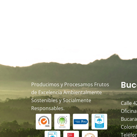
Buc
Producimos y Procesamos Frutos
de Excelencia Ambientalmente
Sostenibles y Socialmente
Calle 4
Responsables.
Oficina
Bucara
Colom
Teléfo