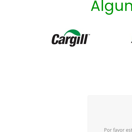
Algun
al Dr. Fabio y damos la
bienvenida a nuestro
nuevo gerente
Palmas del Cesar rindió un sentido
homenaje al Dr. Fabio González, quien inicia
su etapa de pensión tras 43 años de
invaluable servicio a la compañía, 30 de ellos
asumiendo un gran liderazgo como gerente.
Como parte de este cierre de ciclo, el pasad
25 de junio realizó un recorrido por todas
las direcciones de la Plantación, un espacio
donde recibió emotivos mensajes de
agradecimiento por parte del personal
durante su último día en las instalaciones
operativas.
Por favor es