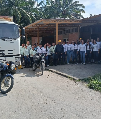
250 nuevos árboles se
suman a la Gran Marcha
del Árbol
El pasado 10 de julio llevamos a cabo una
nueva jornada de siembra en nuestra
plantación, dándole inicio a la Gran Marcha
del Árbol. En esta ocasión, logramos plantar
250 árboles que enriquecerán la
biodiversidad de la zona, fortaleciendo la
ronda hídrica de la Quebrada Caño Sánchez,
integrando especies forestales y frutales
como la ceiba, el samán, guanábano y
mango.