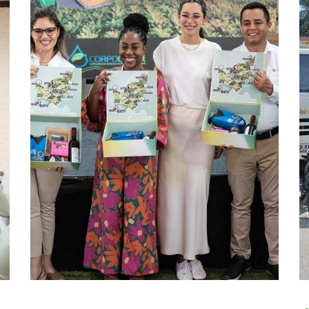
Entre abrazos, recuerdos y
reflexiones, los padres
fueron los protagonistas
En el marco de la celebración del Día del
Padre, el equipo de Bienestar lideró un
espacio especial para reconocer y agradecer
a quienes, además de aportar diariamente al
crecimiento de la organización, desempeñan
uno de los roles más importantes de la vida:
ser padres.